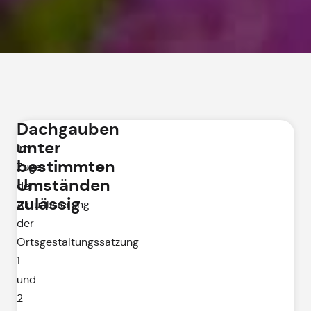
Dachgauben
unter
Im
bestimmten
Zuge
Umständen
der
zulässig
Aktualisierung
der
Ortsgestaltungssatzung
1
und
2