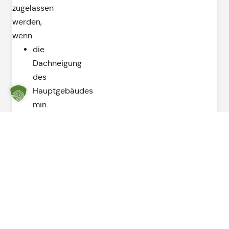
zugelassen
werden,
wenn
die
Dachneigung
des
Hauptgebäudes
min.
24°
beträgt,
der
Mindestabstand
der
Gauben
zur
Außenwand
der