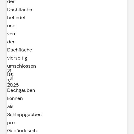
der
Dachfläche
befindet
und
von
der
Dachfläche
vierseitig
umschlossen
21.
ist.
Juli
2.
2025
Dachgauben
können
als
Schleppgauben
pro
Gebäudeseite