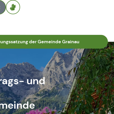
t
erungssatzung der Gemeinde Grainau
trags- und
emeinde