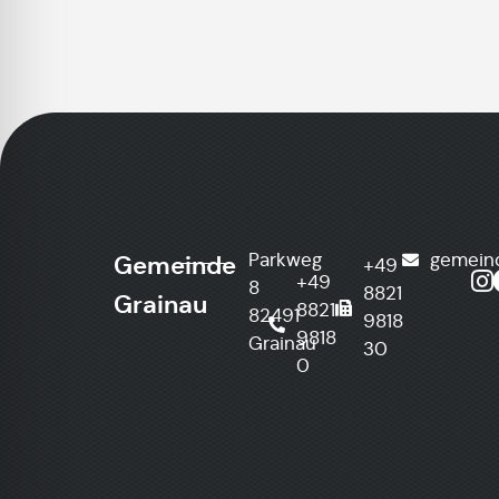
Parkweg
gemein
Gemeinde
+49
+49
8
8821
Grainau
8821
82491
9818
9818
Grainau
30
0