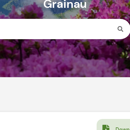
Grainau
Downl