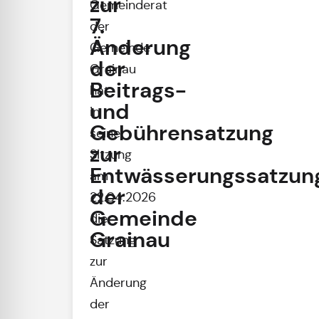
zur
Gemeinderat
7.
der
Änderung
Gemeinde
der
Grainau
Beitrags-
hat
und
in
Gebührensatzung
seiner
zur
Sitzung
Entwässerungssatzun
am
der
22.04.2026
Gemeinde
die
Grainau
Satzung
zur
Änderung
der