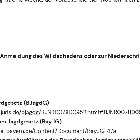
e Anmeldung des Wildschadens oder zur Niederschr
agdgesetz (BJagdG)
ht.juris.de/bjagdg/BJNR007800952.html#BJNR0078
hes Jagdgesetz (BayJG)
tze-bayern.de/Content/Document/BayJG-47a