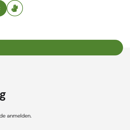
t
g
nde anmelden.